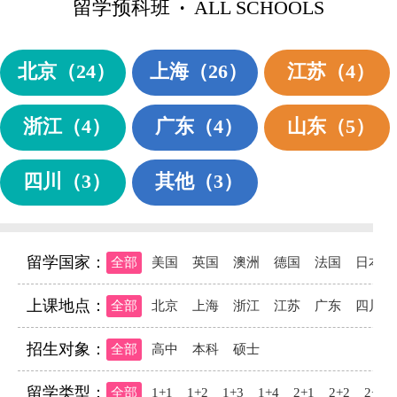
留学预科班
·
ALL SCHOOLS
北京
（24）
上海
（26）
江苏
（4）
浙江
（4）
广东
（4）
山东
（5）
四川
（3）
其他
（3）
留学国家：
全部
美国
英国
澳洲
德国
法国
日本
上课地点：
全部
北京
上海
浙江
江苏
广东
四川
招生对象：
全部
高中
本科
硕士
1
2
3
4
5
6
7
8
9
10
留学类型：
全部
1+1
1+2
1+3
1+4
2+1
2+2
2+3