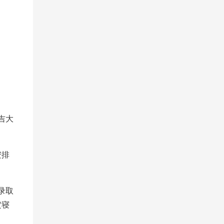
吉大
安排
录取
定寝