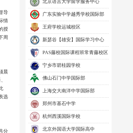
北京语言大学留学服务中心
督导
广东实验中学越秀学校国际部
际情
王府学校运城校区
的授
下周
新瑟谷【雄安】国际学习中心
PAS藤校国际课程班常青藤校区
宁乡市碧桂园学校
须晨
佛山石门中学国际部
语、
此
上海交大南洋中学国际部
表选
郑州市基石中学
杭州西溪国际学校
北京外国语大学国际高中
共分