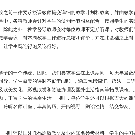
之前一律要求授课教师提交详细的教学计划和教案，并由教学
学中，各科教师会针对学生的薄弱环节相互配合，按照学生的实
。除此之外，教学督导教师会对每位教师不定期听课，对教师们
教学会议，对本周教学工作进行总结和评价，并在此基础之上对
，让学生既吃得饱又吃得好。
子的一个传统。因此，我们要求学生在上课期间，每天早晨必
指导。学生每天的课时不低于8课时，涵盖包括词汇、语法、口
及欧美文化、影视欣赏和签证办理及国外生活指南等拓展课程。
动，丰富学生的课余生活。同时，每位学生还可以根据吉大的课
，聆听名师讲座，丰富阅历、开阔视野，陶冶性情，结交挚友。
同时辅以国外托福原版教材及业内知名参考材料。学生的学习