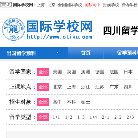
国际学校网
：
上海
北京
全国国际学校
国际高中
贵族学校
双语学校
四川留
首页
留学预科
留学国家：
全部
美国
英国
澳洲
德国
法国
日本
上课地点：
全部
北京
上海
浙江
江苏
广东
四川
招生对象：
全部
高中
本科
硕士
留学类型：
全部
1+1
1+2
1+3
1+4
2+1
2+2
2+3