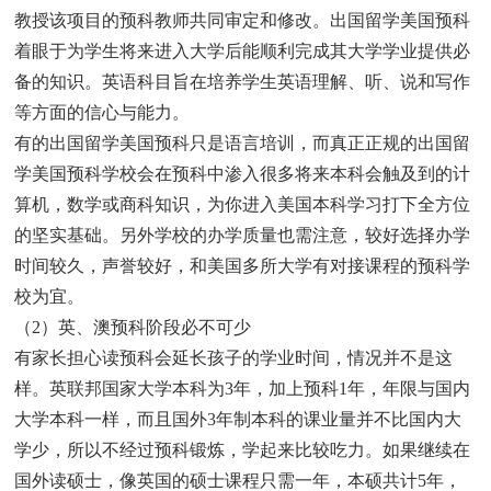
教授该项目的预科教师共同审定和修改。出国留学美国预科
着眼于为学生将来进入大学后能顺利完成其大学学业提供必
备的知识。英语科目旨在培养学生英语理解、听、说和写作
等方面的信心与能力。
有的出国留学美国预科只是语言培训，而真正正规的出国留
学美国预科学校会在预科中渗入很多将来本科会触及到的计
算机，数学或商科知识，为你进入美国本科学习打下全方位
的坚实基础。另外学校的办学质量也需注意，较好选择办学
时间较久，声誉较好，和美国多所大学有对接课程的预科学
校为宜。
（2）英、澳预科阶段必不可少
有家长担心读预科会延长孩子的学业时间，情况并不是这
样。英联邦国家大学本科为3年，加上预科1年，年限与国内
大学本科一样，而且国外3年制本科的课业量并不比国内大
学少，所以不经过预科锻炼，学起来比较吃力。如果继续在
国外读硕士，像英国的硕士课程只需一年，本硕共计5年，